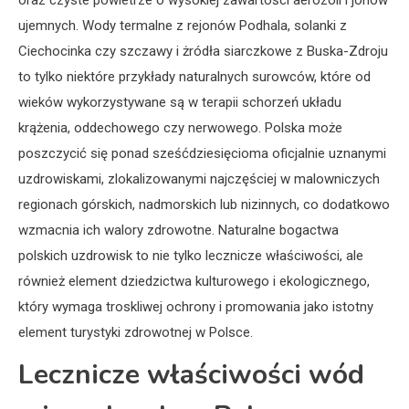
oraz czyste powietrze o wysokiej zawartości aerozoli i jonów
ujemnych. Wody termalne z rejonów Podhala, solanki z
Ciechocinka czy szczawy i żródła siarczkowe z Buska-Zdroju
to tylko niektóre przykłady naturalnych surowców, które od
wieków wykorzystywane są w terapii schorzeń układu
krążenia, oddechowego czy nerwowego. Polska może
poszczycić się ponad sześćdziesięcioma oficjalnie uznanymi
uzdrowiskami, zlokalizowanymi najczęściej w malowniczych
regionach górskich, nadmorskich lub nizinnych, co dodatkowo
wzmacnia ich walory zdrowotne. Naturalne bogactwa
polskich uzdrowisk to nie tylko lecznicze właściwości, ale
również element dziedzictwa kulturowego i ekologicznego,
który wymaga troskliwej ochrony i promowania jako istotny
element turystyki zdrowotnej w Polsce.
Lecznicze właściwości wód