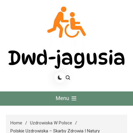
Skip
to
content
Dwd Jagusia
Menu
Home
Uzdrowiska W Polsce
Polskie Uzdrowiska – Skarby Zdrowia I Natury