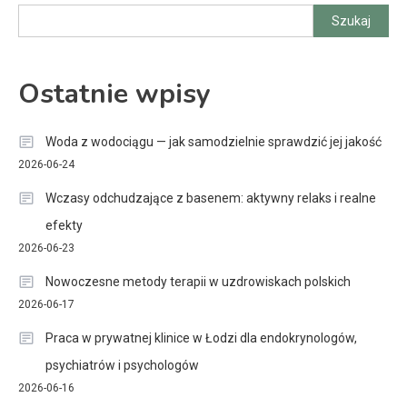
wpisów
Szukaj
Ostatnie wpisy
Woda z wodociągu — jak samodzielnie sprawdzić jej jakość
2026-06-24
Wczasy odchudzające z basenem: aktywny relaks i realne
efekty
2026-06-23
Nowoczesne metody terapii w uzdrowiskach polskich
2026-06-17
Praca w prywatnej klinice w Łodzi dla endokrynologów,
psychiatrów i psychologów
2026-06-16