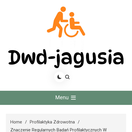
Skip
to
content
Dwd Jagusia
Menu
Home
Profilaktyka Zdrowotna
Znaczenie Regularnych Badań Profilaktycznych W