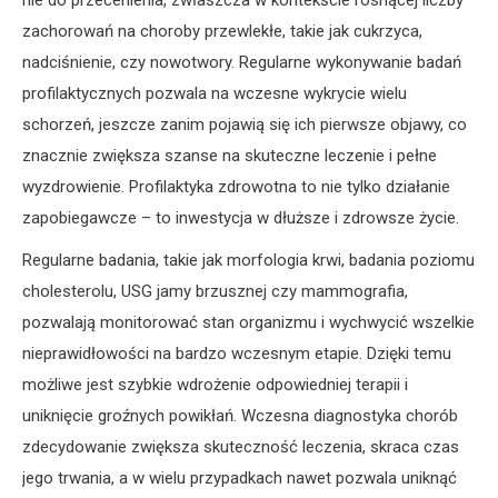
nie do przecenienia, zwłaszcza w kontekście rosnącej liczby
zachorowań na choroby przewlekłe, takie jak cukrzyca,
nadciśnienie, czy nowotwory. Regularne wykonywanie badań
profilaktycznych pozwala na wczesne wykrycie wielu
schorzeń, jeszcze zanim pojawią się ich pierwsze objawy, co
znacznie zwiększa szanse na skuteczne leczenie i pełne
wyzdrowienie. Profilaktyka zdrowotna to nie tylko działanie
zapobiegawcze – to inwestycja w dłuższe i zdrowsze życie.
Regularne badania, takie jak morfologia krwi, badania poziomu
cholesterolu, USG jamy brzusznej czy mammografia,
pozwalają monitorować stan organizmu i wychwycić wszelkie
nieprawidłowości na bardzo wczesnym etapie. Dzięki temu
możliwe jest szybkie wdrożenie odpowiedniej terapii i
uniknięcie groźnych powikłań. Wczesna diagnostyka chorób
zdecydowanie zwiększa skuteczność leczenia, skraca czas
jego trwania, a w wielu przypadkach nawet pozwala uniknąć