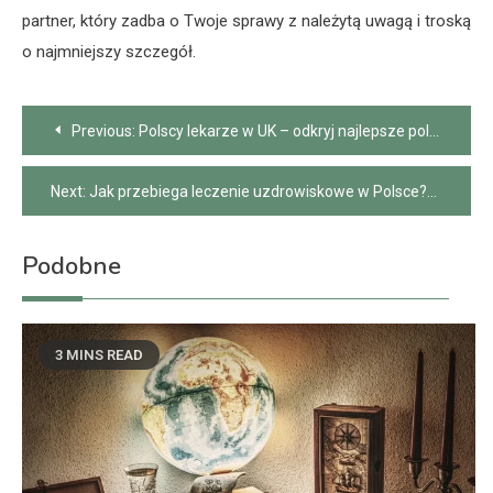
partner, który zadba o Twoje sprawy z należytą uwagą i troską
o najmniejszy szczegół.
Nawigacja
Previous:
Polscy lekarze w UK – odkryj najlepsze polskie kliniki
wpisu
Next:
Jak przebiega leczenie uzdrowiskowe w Polsce?
Podobne
3 MINS READ