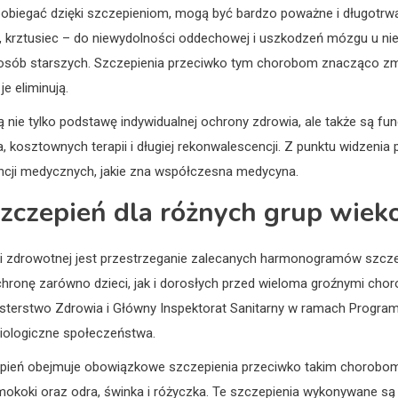
biegać dzięki szczepieniom, mogą być bardzo poważne i długotrwa
 krztusiec – do niewydolności oddechowej i uszkodzeń mózgu u niem
u osób starszych. Szczepienia przeciwko tym chorobom znacząco 
e eliminują.
 nie tylko podstawę indywidualnej ochrony zdrowia, ale także są f
 kosztownych terapii i długiej rekonwalescencji. Z punktu widzenia p
wencji medycznych, jakie zna współczesna medycyna.
zczepień dla różnych grup wie
i zdrowotnej jest przestrzeganie zalecanych harmonogramów szcze
hronę zarówno dzieci, jak i dorosłych przed wieloma groźnymi cho
erstwo Zdrowia i Główny Inspektorat Sanitarny w ramach Program
miologiczne społeczeństwa.
epień obejmuje obowiązkowe szczepienia przeciwko takim chorobom 
pneumokoki oraz odra, świnka i różyczka. Te szczepienia wykonywane