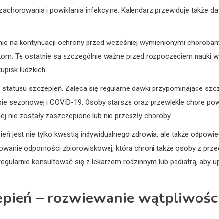
achorowania i powikłania infekcyjne. Kalendarz przewiduje także da
wnie na kontynuacji ochrony przed wcześniej wymienionymi choroba
m. Te ostatnie są szczególnie ważne przed rozpoczęciem nauki w 
upisk ludzkich.
o statusu szczepień. Zaleca się regularne dawki przypominające szcz
rypie sezonowej i COVID-19. Osoby starsze oraz przewlekle chore po
ej nie zostały zaszczepione lub nie przeszły choroby.
jest nie tylko kwestią indywidualnego zdrowia, ale także odpowied
dowanie odporności zbiorowiskowej, która chroni także osoby z prz
ularnie konsultować się z lekarzem rodzinnym lub pediatrą, aby up
zepień – rozwiewanie wątpliwoś