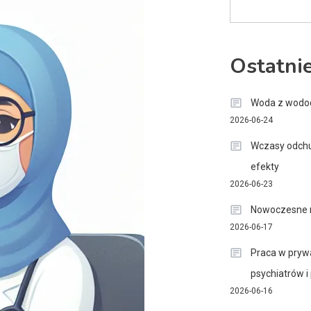
Ostatni
Woda z wodoci
2026-06-24
Wczasy odchu
efekty
2026-06-23
Nowoczesne m
2026-06-17
Praca w prywa
psychiatrów 
2026-06-16