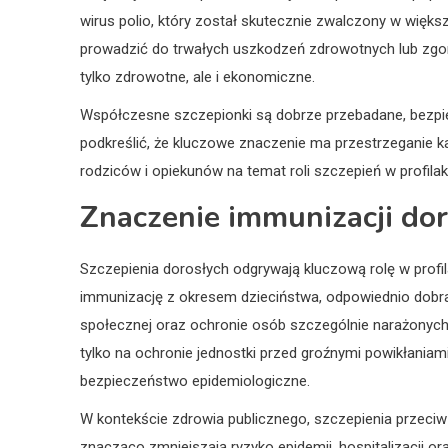
wirus polio, który został skutecznie zwalczony w więks
prowadzić do trwałych uszkodzeń zdrowotnych lub zgonu
tylko zdrowotne, ale i ekonomiczne.
Współczesne szczepionki są dobrze przebadane, bezpiec
podkreślić, że kluczowe znaczenie ma przestrzeganie k
rodziców i opiekunów na temat roli szczepień w profil
Znaczenie immunizacji do
Szczepienia dorosłych odgrywają kluczową rolę w profi
immunizację z okresem dzieciństwa, odpowiednio dobra
społecznej oraz ochronie osób szczególnie narażonych, 
tylko na ochronie jednostki przed groźnymi powikłaniam
bezpieczeństwo epidemiologiczne.
W kontekście zdrowia publicznego, szczepienia przeciw
znacząco zmniejszają ryzyko epidemii, hospitalizacji o