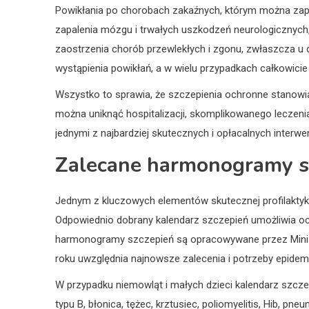
Powikłania po chorobach zakaźnych, którym można zapo
zapalenia mózgu i trwałych uszkodzeń neurologicznych,
zaostrzenia chorób przewlekłych i zgonu, zwłaszcza 
wystąpienia powikłań, a w wielu przypadkach całkowicie j
Wszystko to sprawia, że szczepienia ochronne stanowią
można uniknąć hospitalizacji, skomplikowanego leczenia,
jednymi z najbardziej skutecznych i opłacalnych inter
Zalecane harmonogramy s
Jednym z kluczowych elementów skutecznej profilaktyk
Odpowiednio dobrany kalendarz szczepień umożliwia oc
harmonogramy szczepień są opracowywane przez Minist
roku uwzględnia najnowsze zalecenia i potrzeby epide
W przypadku niemowląt i małych dzieci kalendarz szcz
typu B, błonica, tężec, krztusiec, poliomyelitis, Hib, 