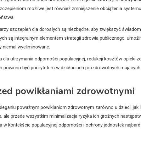
szczepieniom możliwe jest również zmniejszenie obciążenia systemu 
eństwa.
arzy szczepień dla dorosłych są niezbędne, aby zwiększyć świadom
łych są integralnym elementem strategii zdrowia publicznego, umożl
y niemal wyeliminowane.
la utrzymania odporności populacyjnej, redukcji kosztów opieki zdr
h powinno być priorytetem w działaniach prozdrowotnych mających
przed powikłaniami zdrowotnymi
eganiu poważnym powikłaniom zdrowotnym zarówno u dzieci, jak i d
, ale przede wszystkim minimalizacja ryzyka ich groźnych następstw
a w kontekście populacyjnej odporności i ochrony jednostek najbardz