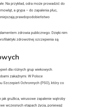
łe. Na przykład, odra może prowadzić do
owląt, a grypa – do zapalenia płuc,
zmniejszają prawdopodobieństwo
undamentem zdrowia publicznego. Dzięki nim
rofilaktyki zdrowotnej szczepienia są
kowych
pień dla różnych grup wiekowych.
robami zakaźnymi. W Polsce
u Szczepień Ochronnych (PSO), który co
jak gruźlica, wirusowe zapalenie wątroby
 są we wczesnych etapach życia, ponieważ