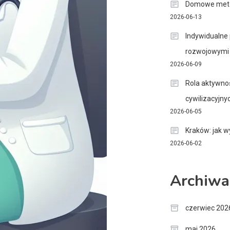
Domowe metod
2026-06-13
Indywidualne 
rozwojowymi
2026-06-09
Rola aktywnoś
cywilizacyjny
2026-06-05
Kraków: jak w
2026-06-02
Archiwa
czerwiec 202
maj 2026