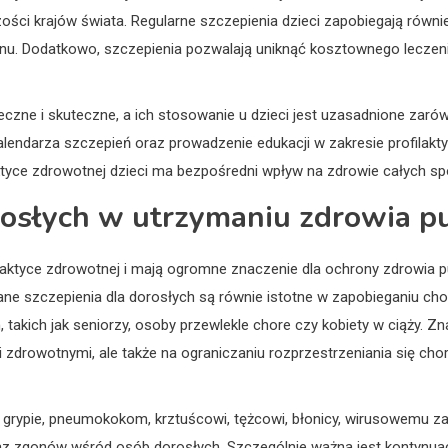
zości krajów świata. Regularne szczepienia dzieci zapobiegają równ
. Dodatkowo, szczepienia pozwalają uniknąć kosztownego leczenia i
zne i skuteczne, a ich stosowanie u dzieci jest uzasadnione zarów
alendarza szczepień oraz prowadzenie edukacji w zakresie profilak
aktyce zdrowotnej dzieci ma bezpośredni wpływ na zdrowie całych sp
rosłych w utrzymaniu zdrowia p
laktyce zdrowotnej i mają ogromne znaczenie dla ochrony zdrowia p
ne szczepienia dla dorosłych są równie istotne w zapobieganiu c
takich jak seniorzy, osoby przewlekle chore czy kobiety w ciąży. Z
i zdrowotnymi, ale także na ograniczaniu rozprzestrzeniania się cho
 grypie, pneumokokom, krztuścowi, tężcowi, błonicy, wirusowemu z
raz zgonów wśród osób dorosłych. Szczególnie ważna jest kontynuacj