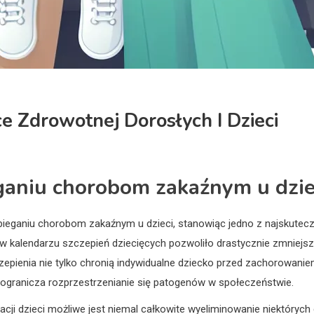
e Zdrowotnej Dorosłych I Dzieci
ganiu chorobom zakaźnym u dzie
eganiu chorobom zakaźnym u dzieci, stanowiąc jedno z najskuteczni
 kalendarzu szczepień dziecięcych pozwoliło drastycznie zmniejs
Szczepienia nie tylko chronią indywidualne dziecko przed zachorowani
a ogranicza rozprzestrzenianie się patogenów w społeczeństwie.
cji dzieci możliwe jest niemal całkowite wyeliminowanie niektóry