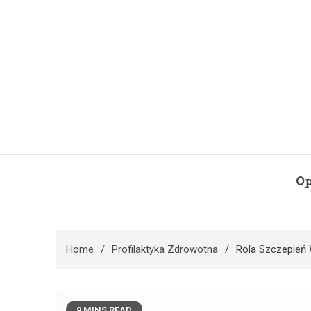
Skip
to
content
Op
Home
Profilaktyka Zdrowotna
Rola Szczepień 
9 MINS READ