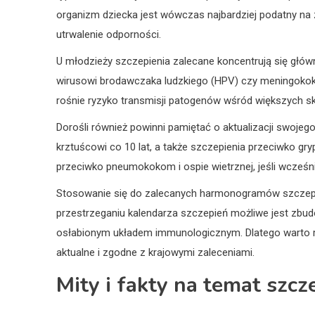
organizm dziecka jest wówczas najbardziej podatny na z
utrwalenie odporności.
U młodzieży szczepienia zalecane koncentrują się głó
wirusowi brodawczaka ludzkiego (HPV) czy meningokoko
rośnie ryzyko transmisji patogenów wśród większych sk
Dorośli również powinni pamiętać o aktualizacji swojeg
krztuścowi co 10 lat, a także szczepienia przeciwko g
przeciwko pneumokokom i ospie wietrznej, jeśli wcześni
Stosowanie się do zalecanych harmonogramów szczepień 
przestrzeganiu kalendarza szczepień możliwe jest zbu
osłabionym układem immunologicznym. Dlatego warto reg
aktualne i zgodne z krajowymi zaleceniami.
Mity i fakty na temat szc