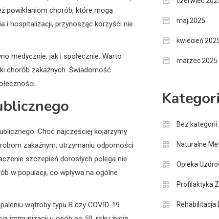
czerwiec 202
ież powikłaniom chorób, które mogą
maj 2025
 hospitalizacji, przynosząc korzyści nie
kwiecień 202
no medycznie, jak i społecznie. Warto
marzec 2025
tyki chorób zakaźnych. Świadomość
ołeczności.
Kategor
ublicznego
Bez kategorii
ublicznego. Choć najczęściej kojarzymy
Naturalne Me
horobom zakaźnym, utrzymaniu odporności
naczenie szczepień dorosłych polega nie
Opieka Uzdr
rób w populacji, co wpływa na ogólne
Profilaktyka
apaleniu wątroby typu B czy COVID-19
Rehabilitacja
a immunizacji u osób po 50. roku życia,