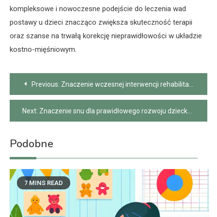
kompleksowe i nowoczesne podejście do leczenia wad
postawy u dzieci znacząco zwiększa skuteczność terapii
oraz szanse na trwałą korekcję nieprawidłowości w układzie
kostno-mięśniowym.
Nawigacja
Previous:
Znaczenie wczesnej interwencji rehabilitacyjnej u niemowląt
wpisu
Next:
Znaczenie snu dla prawidłowego rozwoju dziecka
Podobne
7 MINS READ