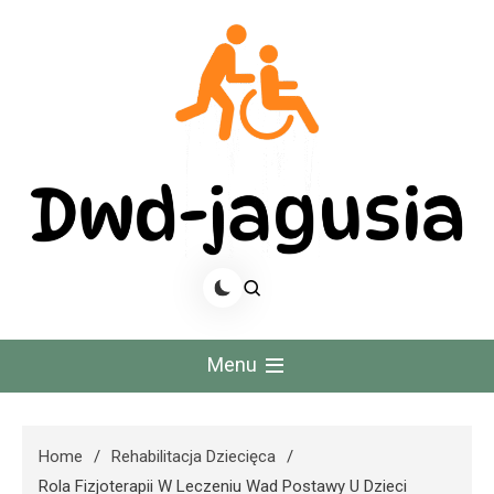
Skip
to
content
Dwd Jagusia
Menu
Home
Rehabilitacja Dziecięca
Rola Fizjoterapii W Leczeniu Wad Postawy U Dzieci