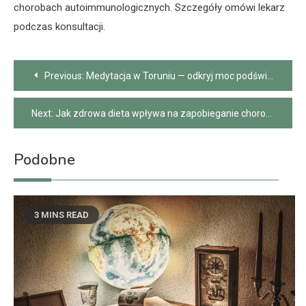
chorobach autoimmunologicznych. Szczegóły omówi lekarz
podczas konsultacji.
Nawigacja
Previous:
Medytacja w Toruniu — odkryj moc podświadomości
wpisu
Next:
Jak zdrowa dieta wpływa na zapobieganie chorobom przewlekłym
Podobne
3 MINS READ