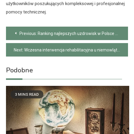
użytkowników poszukujących kompleksowej i profesjonalnej
pomocy technicznej.
Nawigacja
Previous:
Ranking najlepszych uzdrowisk w Polsce – które warto odwiedzić?
wpisu
Next:
Wczesna interwencja rehabilitacyjna u niemowląt – klucz do sukcesu
Podobne
3 MINS READ