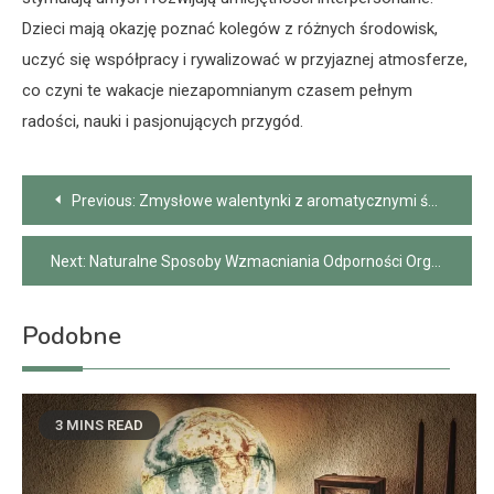
Dzieci mają okazję poznać kolegów z różnych środowisk,
uczyć się współpracy i rywalizować w przyjaznej atmosferze,
co czyni te wakacje niezapomnianym czasem pełnym
radości, nauki i pasjonujących przygód.
Nawigacja
Previous:
Zmysłowe walentynki z aromatycznymi świeczkami
wpisu
Next:
Naturalne Sposoby Wzmacniania Odporności Organizmu
Podobne
3 MINS READ