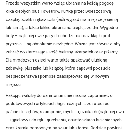
Przede wszystkim warto wziąć ubrania na każdą pogodę –
kilka ciepłych bluz i swetrów, kurtkę przeciwdeszczową,
czapkę, szalik i rękawiczki (jeśli wyjazd ma miejsce jesienią
lub zimą), a także lekkie ubrania na cieplejsze dni. Wygodne
buty – najlepiej dwie pary do chodzenia oraz klapki pod
prysznic – są absolutnie niezbędne. Ważne jest również, aby
zabrać wystarczającą ilość bielizny, skarpetek oraz piżamy.
Dla młodszych dzieci warto także spakować ulubioną
zabawkę, pluszaka lub książkę, która zapewni poczucie
bezpieczeństwa i pomoże zaadaptować się w nowym
miejscu.
Pakując walizkę do sanatorium, nie można zapomnieć o
podstawowych artykułach higienicznych: szczoteczce i
paście do zębów, szamponie, mydle, ręcznikach (najlepiej dwa
– kąpielowy i do rąk), grzebieniu, chusteczkach higienicznych
oraz kremie ochronnym na wiatr lub słońce. Rodzice powinni