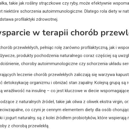
łka, takie jak rośliny strączkowe czy ryby, może efektywnie wspom
wet niektóre schorzenia autoimmunologiczne. Dlatego rola diety w na
odstawa profilaktyki zdrowotnej.
sparcie w terapii chorób przew
chorób przewlekłych, pełniąc rolę zarówno profilaktyczną, jak i ws
odżywcze, produkty pochodzenia naturalnego coraz częściej są uwzg
 nadciśnienie, choroby autoimmunologiczne czy schorzenia układu s
jących leczenie chorób przewlekłych zaliczają się warzywa kapustne 
ć detoksykację organizmu i obniżać stan zapalny. Kolejną grupą są r
ają wrażliwość na insulinę – co jest kluczowe w diecie wspomagającej
ące z naturalnych źródeł, takie jak oliwa z oliwek ekstra virgin, o
ciwzapalne, co czyni je cennym elementem diety dla osób chorują
 i jogurt naturalny, są z kolei źródłem probiotyków, które wspierają
oby z chorobą przewlekłą.