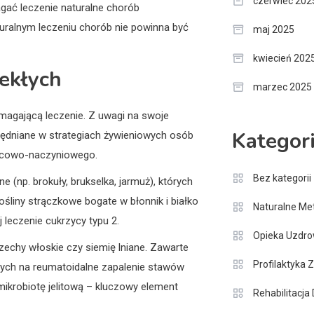
czerwiec 202
agać leczenie naturalne chorób
turalnym leczeniu chorób nie powinna być
maj 2025
kwiecień 202
lekłych
marzec 2025
pomagającą leczenie. Z uwagi na swoje
Kategor
lędniane w strategiach żywieniowych osób
ercowo-naczyniowego.
Bez kategorii
(np. brokuły, brukselka, jarmuż), których
ośliny strączkowe bogate w błonnik i białko
Naturalne Me
 leczenie cukrzycy typu 2.
Opieka Uzdr
rzechy włoskie czy siemię lniane. Zawarte
Profilaktyka
cych na reumatoidalne zapalenie stawów
 mikrobiotę jelitową – kluczowy element
Rehabilitacja