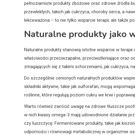
pełnoziarniste produkty zbożowe oraz zdrowe źródła bia
przewlekłych, takich jak cukrzyca, choroby serca, a na
lekceważona – to nie tylko wsparcie terapii, ale także p
Naturalne produkty jako w
Naturalne produkty stanowią istotne wsparcie w terapii 
właściwości przeciwzapalne, przeciwutleniające oraz 
zmagających się z takimi schorzeniami, jak cukrzyca,
Do szczególnie cenionych naturalnych produktów wspiera
składniki aktywne, takie jak sulforafan, mogą wspomaga
roślinne, które regulują poziom cukru we krwi i poprawi
Warto również zwrócić uwagę na zdrowe tłuszcze pochodz
w nich kwasy omega-3 mają udowodnione działanie prze
czy łuszczycę. Fermentowane produkty, takie jak kiszonki
odporności i równowagi metabolicznej w organizmie os