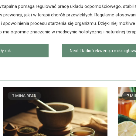
ciwzapalna pomaga regulować pracę układu odpornościowego, stabil
w prewencji, jak i w terapii chorób przewlekłych. Regularne stosowa
powolnienia procesu starzenia się organizmu. Dzięki niej możliwe j
 ma ogromne znaczenie w medycynie holistycznej i naturalnej terap
ły rok
Next:
Radiofrekwencja mikroigłowa —
7 MINS READ
7 MI