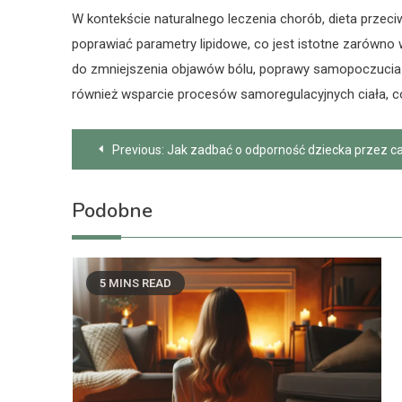
W kontekście naturalnego leczenia chorób, dieta prze
poprawiać parametry lipidowe, co jest istotne zarówno 
do zmniejszenia objawów bólu, poprawy samopoczucia i s
również wsparcie procesów samoregulacyjnych ciała, co
Nawigacja
Previous:
Jak zadbać o odporność dziecka przez ca
wpisu
Podobne
5 MINS READ