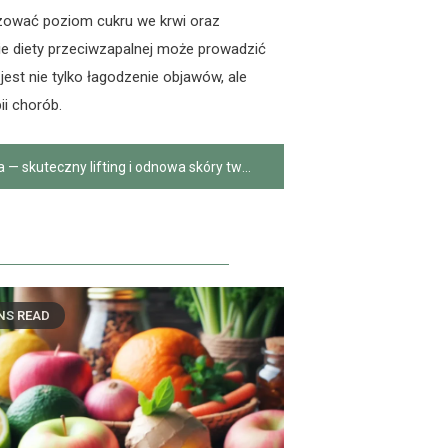
izować poziom cukru we krwi oraz
nie diety przeciwzapalnej może prowadzić
est nie tylko łagodzenie objawów, ale
ii chorób.
 skuteczny lifting i odnowa skóry twarzy
NS READ