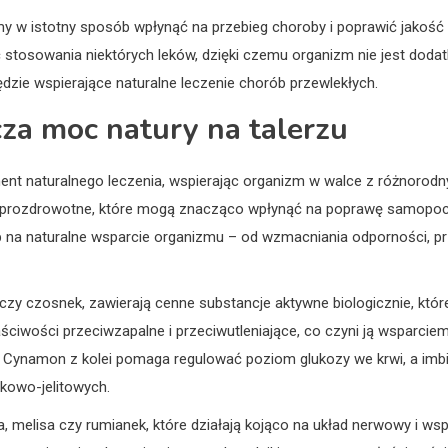
y w istotny sposób wpłynąć na przebieg choroby i poprawić jakość ży
stosowania niektórych leków, dzięki czemu organizm nie jest dodat
dzie wspierające naturalne leczenie chorób przewlekłych.
cza moc natury na talerzu
ent naturalnego leczenia, wspierając organizm w walce z różnorodn
ci prozdrowotne, które mogą znacząco wpłynąć na poprawę samopocz
b na naturalne wsparcie organizmu – od wzmacniania odporności, pr
czy czosnek, zawierają cenne substancje aktywne biologicznie, które 
aściwości przeciwzapalne i przeciwutleniające, co czyni ją wsparci
 Cynamon z kolei pomaga regulować poziom glukozy we krwi, a imbi
kowo-jelitowych.
a, melisa czy rumianek, które działają kojąco na układ nerwowy i 