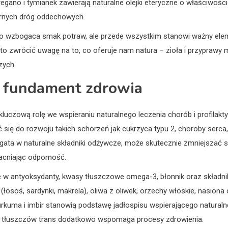
egano i tymianek zawierają naturalne olejki eteryczne o właściwośc
órnych dróg oddechowych.
ylko wzbogaca smak potraw, ale przede wszystkim stanowi ważny elem
to zwrócić uwagę na to, co oferuje nam natura – zioła i przypraw
zych.
o fundament zdrowia
uczową rolę we wspieraniu naturalnego leczenia chorób i profilakty
 się do rozwoju takich schorzeń jak cukrzyca typu 2, choroby serc
ata w naturalne składniki odżywcze, może skutecznie zmniejszać s
acniając odporność.
 antyoksydanty, kwasy tłuszczowe omega-3, błonnik oraz składniki 
(łosoś, sardynki, makrela), oliwa z oliwek, orzechy włoskie, nasiona c
urkuma i imbir stanowią podstawę jadłospisu wspierającego naturaln
h tłuszczów trans dodatkowo wspomaga procesy zdrowienia.