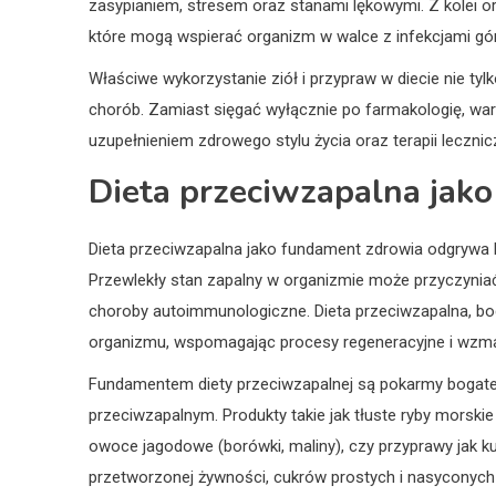
zasypianiem, stresem oraz stanami lękowymi. Z kolei or
które mogą wspierać organizm w walce z infekcjami g
Właściwe wykorzystanie ziół i przypraw w diecie nie t
chorób. Zamiast sięgać wyłącznie po farmakologię, war
uzupełnieniem zdrowego stylu życia oraz terapii lecznic
Dieta przeciwzapalna jak
Dieta przeciwzapalna jako fundament zdrowia odgrywa kl
Przewlekły stan zapalny w organizmie może przyczyniać
choroby autoimmunologiczne. Dieta przeciwzapalna, bog
organizmu, wspomagając procesy regeneracyjne i wzm
Fundamentem diety przeciwzapalnej są pokarmy bogate w
przeciwzapalnym. Produkty takie jak tłuste ryby morskie 
owoce jagodowe (borówki, maliny), czy przyprawy jak k
przetworzonej żywności, cukrów prostych i nasyconyc