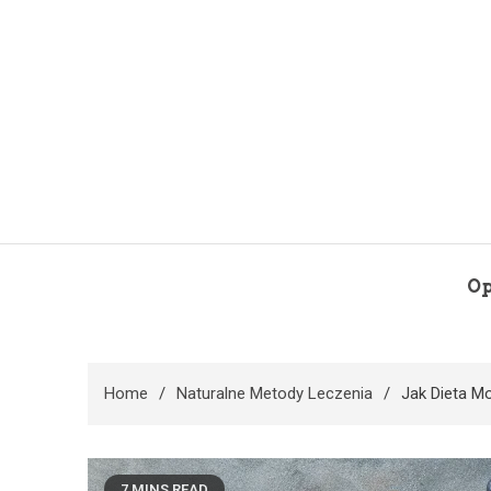
Skip
to
content
Op
Home
Naturalne Metody Leczenia
Jak Dieta M
7 MINS READ