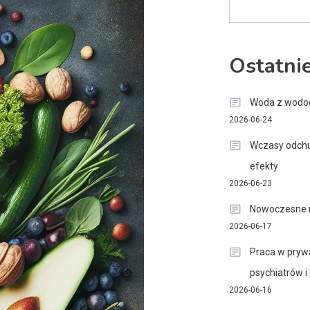
Ostatni
Woda z wodoci
2026-06-24
Wczasy odchu
efekty
2026-06-23
Nowoczesne m
2026-06-17
Praca w prywa
psychiatrów 
2026-06-16