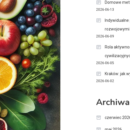
Domowe metod
2026-06-13
Indywidualne 
rozwojowymi
2026-06-09
Rola aktywnoś
cywilizacyjny
2026-06-05
Kraków: jak w
2026-06-02
Archiwa
czerwiec 202
maj 2026