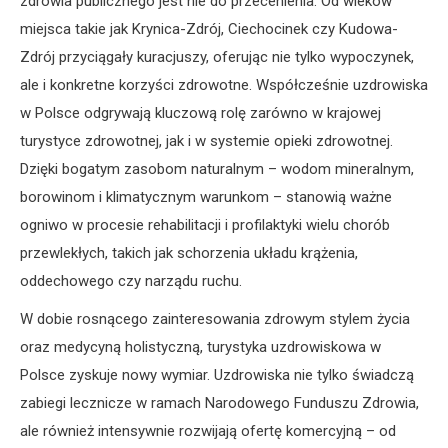
zdrowia publicznego jest nie do przecenienia. Od wieków
miejsca takie jak Krynica-Zdrój, Ciechocinek czy Kudowa-
Zdrój przyciągały kuracjuszy, oferując nie tylko wypoczynek,
ale i konkretne korzyści zdrowotne. Współcześnie uzdrowiska
w Polsce odgrywają kluczową rolę zarówno w krajowej
turystyce zdrowotnej, jak i w systemie opieki zdrowotnej.
Dzięki bogatym zasobom naturalnym – wodom mineralnym,
borowinom i klimatycznym warunkom – stanowią ważne
ogniwo w procesie rehabilitacji i profilaktyki wielu chorób
przewlekłych, takich jak schorzenia układu krążenia,
oddechowego czy narządu ruchu.
W dobie rosnącego zainteresowania zdrowym stylem życia
oraz medycyną holistyczną, turystyka uzdrowiskowa w
Polsce zyskuje nowy wymiar. Uzdrowiska nie tylko świadczą
zabiegi lecznicze w ramach Narodowego Funduszu Zdrowia,
ale również intensywnie rozwijają ofertę komercyjną – od