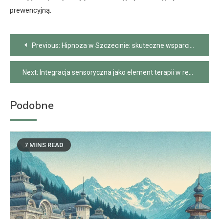
prewencyjną.
Nawigacja
Previous:
Hipnoza w Szczecinie: skuteczne wsparcie przy rzucaniu palenia, lękach i bezsenności
wpisu
Next:
Integracja sensoryczna jako element terapii w rehabilitacji dzieci
Podobne
7 MINS READ